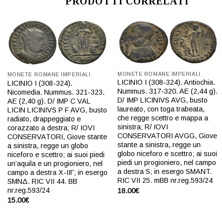
PRODOTTI CORRELATI
Aggiungi
Aggiungi
a lista
a lista
dei
dei
desideri
desideri
MONETE ROMANE IMPERIALI
MONETE ROMANE IMPERIALI
LICINIO I (308-324). Antiochia.
LICINIO I (308-324).
Nummus. 317-320. AE (2,44 g).
Nicomedia. Nummus. 321-323.
D/ IMP LICINIVS AVG, busto
AE (2,40 g). D/ IMP C VAL
laureato, con toga trabeata,
LICIN LICINIVS P F AVG, busto
che regge scettro e mappa a
radiato, drappeggiato e
sinistra; R/ IOVI
corazzato a destra; R/ IOVI
CONSERVATORI AVGG, Giove
CONSERVATORI, Giove stante
stante a sinistra, regge un
a sinistra, regge un globo
globo niceforo e scettro; ai suoi
niceforo e scettro; ai suoi piedi
piedi un progioniero, nel campo
un’aquila e un progioniero, nel
a destra S; in esergo SMANT.
campo a destra X-IIΓ; in esergo
RIC VII 25. mBB nr.reg.593/24
SMNΔ. RIC VII 44. BB
nr.reg.593/24
18.00
€
15.00
€