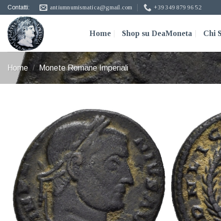
Skip
Contatti:
antiumnumismatica@gmail.com
+39 349 879 96 52
to
content
Home
Shop su DeaMoneta
Chi 
Home
/
Monete Romane Imperiali