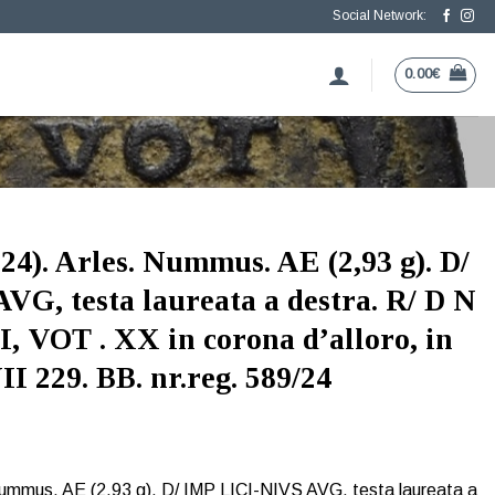
Social Network:
0.00
€
24). Arles. Nummus. AE (2,93 g). D/
G, testa laureata a destra. R/ D N
 VOT . XX in corona d’alloro, in
I 229. BB. nr.reg. 589/24
Nummus. AE (2,93 g). D/ IMP LICI-NIVS AVG, testa laureata a