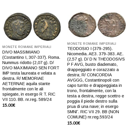
Aggiungi
Aggiungi
a lista
a lista
dei
dei
desideri
desideri
MONETE ROMANE IMPERIALI
MONETE ROMANE IMPERIALI
TEODOSIO I (379-295).
DIVO MASSIMIANO
Nicomedia. AE3. 379-383. AE.
(Costantino I, 307-337). Roma.
(2,57 g). D/ D N THEODOSIVS
Nummus ridotto (2,07 g). D/
P F AVG, busto diademato,
DIVO MAXIMIANO SEN FORT
drappeggiato e corazzato a
IMP testa laureata e velata a
destra; R/ CONCORDIA
destra. R/ MEMORIAE
AVGGG, Costantinopoli con
AETERNAE aquila stante
capo turrito e drappeggiata in
frontalmente con le ali
trono, frontalmente, con la
spiegate, in esergo R T. RIC
testa a destra, regge scettro e
VII 110. BB. nr.reg. 589/24
poggia il piede destro sulla
15.00
€
prua di una nave; in esergo
SMNΓ. RIC VII 29. BB (NON
COMUNE) nr.reg.593/24
15.00
€