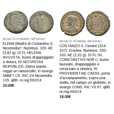
Aggiungi
Aggiungi
a lista
a lista
dei
dei
desideri
desideri
MONETE ROMANE IMPERIALI
MONETE ROMANE IMPERIALI
ELENA (Madre di Costantino I).
COSTANZO II, Cesare (324-
Nicomedia?. Nummus. 329. AE
337). Eraclea. Nummus. 330-
(3,82 g). D/ FL HELENA
333. AE (2,32 g). D/ FL IVL
AVGVSTA, busto drappeggiato
CONSTANTIVS NOB C, busto
a destra; R/ SECVRITAS
laureato, drappeggiato e
REIPVBLICE, Elena stante,
corazzato a sinistra; R/
regge un ramoscello; in esergo
PROVIDENTIAE CAESS, porta
SMNΓ? Cfr. RIC VII Nicomedia
d’accampamento, sopra una
129. qBB. nr.reg.592/24
stella, nel campo un globetto; in
20.00
€
esergo CONS. RIC VII 97. qBB.
nr.reg.593/24
18.00
€