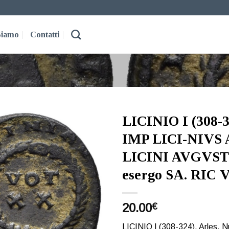
Siamo
Contatti
LICINIO I (308-3
IMP LICI-NIVS AV
Aggiungi
a lista
LICINI AVGVSTI,
dei
desideri
esergo SA. RIC VI
20.00
€
LICINIO I (308-324). Arles. 