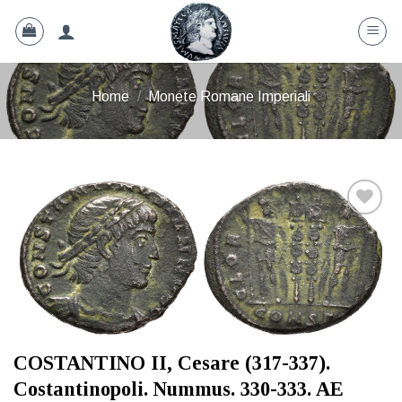
Skip
to
content
Home
/
Monete Romane Imperiali
Aggiungi
a lista
dei
desideri
COSTANTINO II, Cesare (317-337).
Costantinopoli. Nummus. 330-333. AE