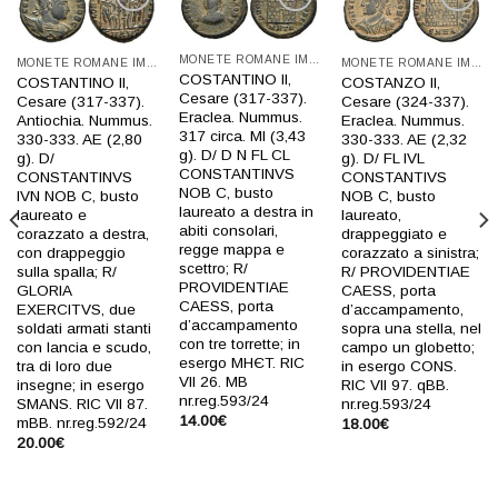
Aggiungi
Aggiungi
Aggiungi
a lista
a lista
a lista
dei
dei
dei
MONETE ROMANE IMPERIALI
MONETE ROMANE IMPERIALI
MONETE ROMANE IMPERIALI
desideri
desideri
desideri
COSTANTINO II,
COSTANZO II,
COSTANTINO II,
Cesare (317-337).
Cesare (324-337).
Cesare (317-337).
Eraclea. Nummus.
Eraclea. Nummus.
Antiochia. Nummus.
317 circa. MI (3,43
330-333. AE (2,32
330-333. AE (2,80
g). D/ D N FL CL
g). D/ FL IVL
g). D/
CONSTANTINVS
CONSTANTIVS
CONSTANTINVS
NOB C, busto
NOB C, busto
IVN NOB C, busto
laureato a destra in
laureato,
laureato e
abiti consolari,
drappeggiato e
corazzato a destra,
regge mappa e
corazzato a sinistra;
con drappeggio
scettro; R/
R/ PROVIDENTIAE
sulla spalla; R/
PROVIDENTIAE
CAESS, porta
GLORIA
CAESS, porta
d’accampamento,
EXERCITVS, due
d’accampamento
sopra una stella, nel
soldati armati stanti
con tre torrette; in
campo un globetto;
con lancia e scudo,
esergo MHЄT. RIC
in esergo CONS.
tra di loro due
VII 26. MB
RIC VII 97. qBB.
insegne; in esergo
nr.reg.593/24
nr.reg.593/24
SMANS. RIC VII 87.
14.00
€
mBB. nr.reg.592/24
18.00
€
20.00
€