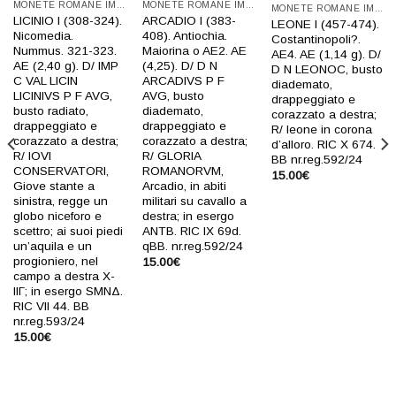
MONETE ROMANE IMPERIALI
MONETE ROMANE IMPERIALI
dei
dei
dei
MONETE ROMANE IMPERIALI
LICINIO I (308-324).
ARCADIO I (383-
desideri
desideri
desideri
LEONE I (457-474).
Nicomedia.
408). Antiochia.
Costantinopoli?.
Nummus. 321-323.
Maiorina o AE2. AE
AE4. AE (1,14 g). D/
AE (2,40 g). D/ IMP
(4,25). D/ D N
D N LEONOC, busto
C VAL LICIN
ARCADIVS P F
diademato,
LICINIVS P F AVG,
AVG, busto
drappeggiato e
busto radiato,
diademato,
corazzato a destra;
drappeggiato e
drappeggiato e
R/ leone in corona
corazzato a destra;
corazzato a destra;
d’alloro. RIC X 674.
R/ IOVI
R/ GLORIA
BB nr.reg.592/24
CONSERVATORI,
ROMANORVM,
15.00
€
Giove stante a
Arcadio, in abiti
sinistra, regge un
militari su cavallo a
globo niceforo e
destra; in esergo
scettro; ai suoi piedi
ANTB. RIC IX 69d.
un’aquila e un
qBB. nr.reg.592/24
progioniero, nel
15.00
€
campo a destra X-
IIΓ; in esergo SMNΔ.
RIC VII 44. BB
nr.reg.593/24
15.00
€