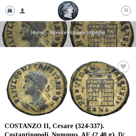
Skip
to
content
Home
/
Monete Romane Imperiali
Aggiungi
a lista
dei
desideri
COSTANZO II, Cesare (324-337).
Costantinopoli. Nummus. AE (2,40 g). D/