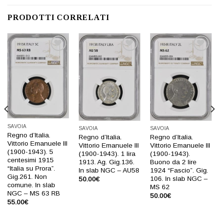
PRODOTTI CORRELATI
Aggiungi
Aggiungi
Aggiungi
a lista
a lista
a lista
dei
dei
dei
desideri
desideri
desideri
SAVOIA
SAVOIA
SAVOIA
Regno d’Italia.
Regno d’Italia.
Regno d’Italia.
Vittorio Emanuele III
Vittorio Emanuele III
Vittorio Emanuele III
(1900-1943). 5
(1900-1943). 1 lira
(1900-1943).
centesimi 1915
1913. Ag. Gig.136.
Buono da 2 lire
“Italia su Prora”.
In slab NGC – AU58
1924 “Fascio”. Gig.
Gig.261. Non
106. In slab NGC –
50.00
€
comune. In slab
MS 62
NGC – MS 63 RB
50.00
€
55.00
€