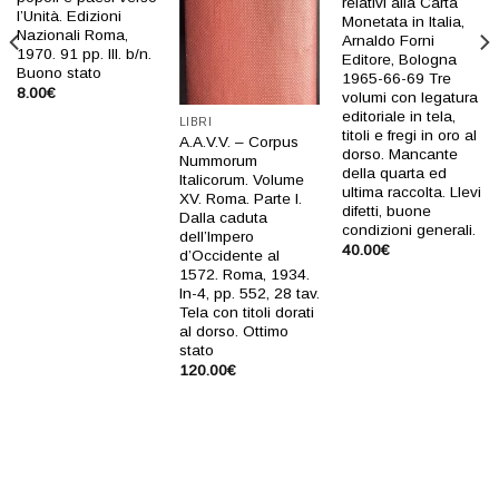
relativi alla Carta
l’Unità. Edizioni
Monetata in Italia,
Nazionali Roma,
Arnaldo Forni
1970. 91 pp. Ill. b/n.
Editore, Bologna
Buono stato
1965-66-69 Tre
8.00
€
volumi con legatura
editoriale in tela,
LIBRI
titoli e fregi in oro al
A.A.V.V. – Corpus
dorso. Mancante
Nummorum
della quarta ed
Italicorum. Volume
ultima raccolta. LIevi
XV. Roma. Parte I.
difetti, buone
Dalla caduta
condizioni generali.
dell’Impero
40.00
€
d’Occidente al
1572. Roma, 1934.
In-4, pp. 552, 28 tav.
Tela con titoli dorati
al dorso. Ottimo
stato
120.00
€