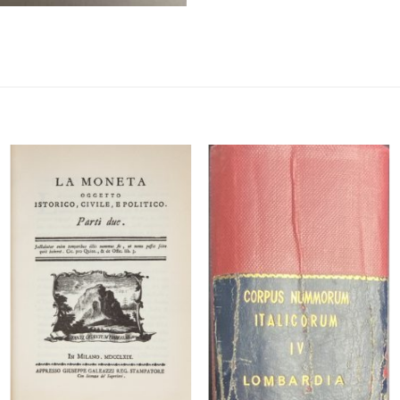
Aggiungi
Aggiungi
a lista
a lista
dei
dei
desideri
desideri