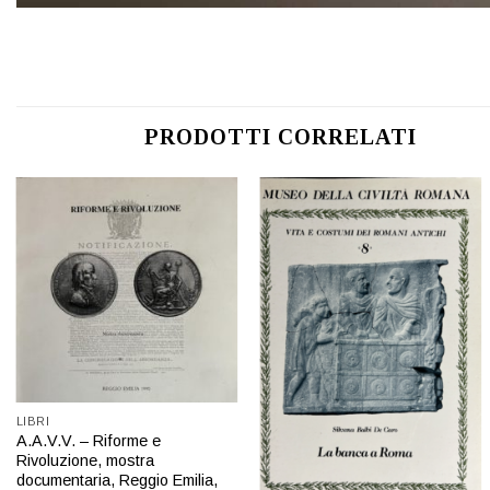
PRODOTTI CORRELATI
Aggiungi
Aggiungi
a lista
a lista
dei
dei
desideri
desideri
LIBRI
A.A.V.V. – Riforme e
Rivoluzione, mostra
documentaria, Reggio Emilia,