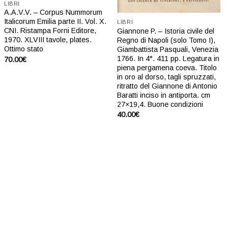
LIBRI
A.A.V.V. – Corpus Nummorum
Italicorum Emilia parte II. Vol. X.
LIBRI
CNI. Ristampa Forni Editore,
Giannone P. – Istoria civile del
1970. XLVIII tavole, plates.
Regno di Napoli (solo Tomo I),
Ottimo stato
Giambattista Pasquali, Venezia
1766. In 4°. 411 pp. Legatura in
70.00
€
piena pergamena coeva. Titolo
in oro al dorso, tagli spruzzati,
ritratto del Giannone di Antonio
Baratti inciso in antiporta. cm
27×19,4. Buone condizioni
40.00
€