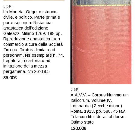
LIBRI
La Moneta. Oggetto istorico,
civile, e politico. Parte prima e
parte seconda. Ristampa
anastatica dell’edizione
Galeazzi Milano 1769. 198 pp.
Riproduzione anastatica fuori
commercio a cura della Società
Tirrena. Tiratura limitata ad
personam. Ns esemplare n. 74.
Legatura in cartonato ad
imitazione della mezza
pergamena. cm 26×18,5
35.00
€
LIBRI
A.A.V.V. – Corpus Nummorum
Italicorum. Volume IV.
Lombardia (Zecche minori).
Roma, 1913. pp. 588, 45 tav.
Tela con titoli dorati al dorso.
Ottimo stato
120.00
€