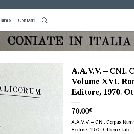
Siamo
Contatti
A.A.V.V. – CNI.
Volume XVI. Rom
Aggiungi
a lista
Editore, 1970. Ot
dei
desideri
70.00
€
A.A.V.V. – CNI. Corpus Numm
Editore, 1970. Ottimo stato