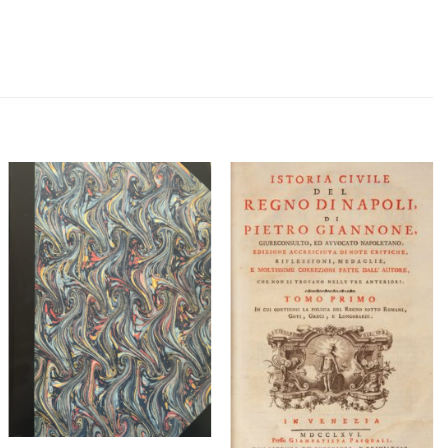
Aggiungi
Aggiungi
a lista
a lista
dei
dei
desideri
desideri