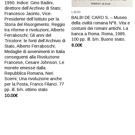
1990. Indice: Gino Badini,
direttore dell’Archivio di Stato;
LIBRI
Francesco Jacinto, Vice-
BALBI DE CARO S. – Museo
Presidente dell’Istituto per la
della civiltà romana N°8. Vita e
Storia del Risorgimento; Reggio
costumi dei romani antichi. La
tra riforme e rivoluzioni, Alberto
banca a Roma. Roma, 1989.
Ferraboschi; Gli anni del
100 pp. Ill. b/n. Buono stato.
Tricolore: le fonti dell’Archivio di
8.00
€
Stato, Alberto Ferraboschi;
Medaglie di avvenimenti in Italia
conseguenti alla Rivoluzione
Francese, Cesare Johnson; Le
monete emesse dalla
Repubblica Romana, Neri
Scerni; Una rivoluzione anche
per la Posta, Franco Filanci. 77
pp. ill. b/n. ottimo stato
10.00
€