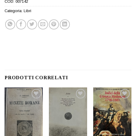
COD:
007142
Categoria:
Libri
PRODOTTI CORRELATI
Aggiungi
Aggiungi
Aggiungi
a lista
a lista
a lista
dei
dei
dei
desideri
desideri
desideri