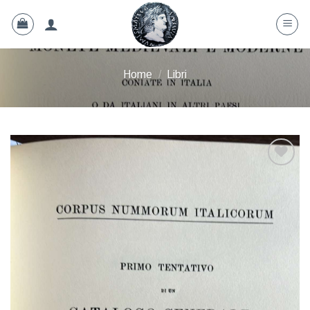
Skip
to
content
Home
/
Libri
Aggiungi
a lista
dei
desideri