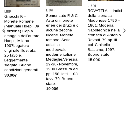
LIBRI
ROVATTI A. – Indici
LIBRI
LIBRI
Semenzato F. & C.
della cronaca
Gnecchi F. –
Asta di monete
Modonese 1796 –
Monete Romane
enee dei Bruzi e di
1801; Modena
(Manuale Hoepli 3a
alcune zecche
Napoleonica nella
Edizione) Copia
lucane. Monete
cronaca di Antonio
omaggio dell’autore,
romane. Serie
Rovatti. 79 pp. Ill.
Hoepli, Milano
artistica
col. Cinisello
1907Legatura
medioevale,
Balsamo, 1997.
originale illustrata.
moderne italiane.
Buono stato
25 tavole.
Medaglie.Venezia
15.00
€
Leggermente
29-30- Novembre,
slegato. Buone
1980 Brossura ed.
condizioni generali
pp. 158, lotti 1103,
30.00
€
tavv. 70. Buono
stato.
10.00
€